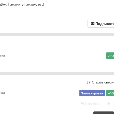
ибку. Памажите пажалусто :)
Подписат
азад
О
Старые сверх
азад
Запланирован
О
Ответить
|