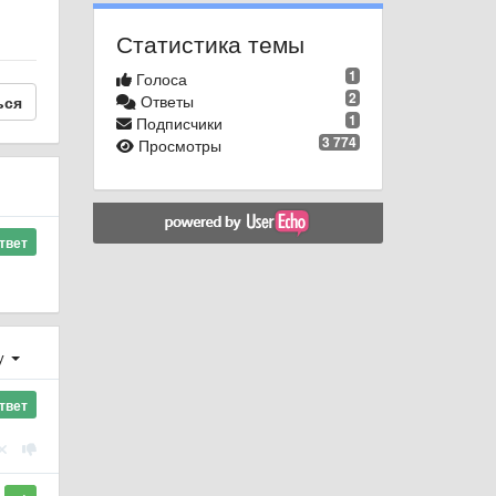
Статистика темы
1
Голоса
2
Ответы
ься
1
Подписчики
3 774
Просмотры
твет
у
твет