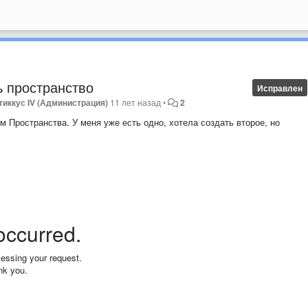
ь пространство
Исправлен
тиккус IV (Администрация)
11 лет назад
•
2
м Пространства. У меня уже есть одно, хотела создать второе, но
 occurred.
essing your request.
ank you.