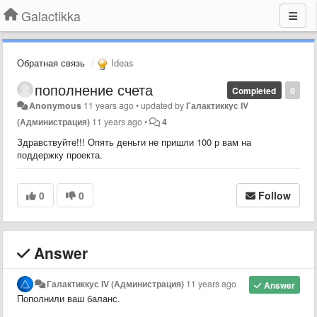
Galactikka
Обратная связь
Ideas
пополнение счета
Completed
0
Anonymous
11 years ago
•
updated by
Галактиккус IV
(Администрация)
11 years ago
•
4
Здравствуйте!!! Опять деньги не пришли 100 р вам на
поддержку проекта.
0
0
Follow
Answer
Галактиккус IV (Администрация)
11 years ago
Answer
Пополнили ваш баланс.