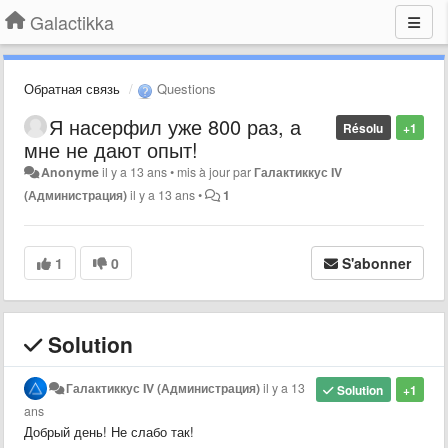
Galactikka
Обратная связь
Questions
Я насерфил уже 800 раз, а
Résolu
+1
мне не дают опыт!
Anonyme
il y a 13 ans
•
mis à jour par
Галактиккус IV
(Администрация)
il y a 13 ans
•
1
1
0
S'abonner
Solution
Галактиккус IV (Администрация)
il y a 13
Solution
+1
ans
Добрый день! Не слабо так!