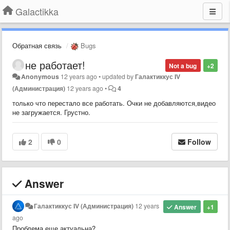
Galactikka
Обратная связь
Bugs
не работает!
Not a bug
+2
Anonymous
12 years ago
•
updated by
Галактиккус IV
(Администрация)
12 years ago
•
4
только что перестало все работать. Очки не добавляются,видео
не загружается. Грустно.
2
0
Follow
Answer
Галактиккус IV (Администрация)
12 years
Answer
+1
ago
Проблема еще актуальна?