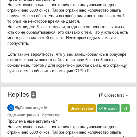
На счет очков опыта — их количество получаемое за день
ограничено 5000 очков. Так же ограничено количество опыта
получаемое за сёрф. Если вы засёрфили всех пользователей,
то опыт на некоторое время не дается.
На счет видео: бывают случаи, когда определенные ссылки на
ютьюб не обрабатываюся, это связано с тем, что у ютьюба есть
много разновидностей ссылок. Некоторые виды мы могли
пропустить.
Есть так же вероятность, что у вас закешировались в браузере
стили и скрипты нашего сайта. в пятницу было небольшое
обновление, поэтому для коректной работы сайта, его страницу
нужно жестко обновить с помощью CTRL+R.
Replies
4
Oldest first
Галактиккус IV
Under review
Answer
+1
(Администрация)
12 years ago
Проблема еще актуальна?
На счет очков опыта — их количество получаемое за день
ограничено 5000 очков. Так же ограничено количество опыта