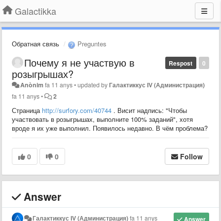
Galactikka
Обратная связь
Preguntes
Почему я не участвую в
Respost
0
розыгрышах?
Anònim
fa 11 anys
•
updated by
Галактиккус IV (Администрация)
fa 11 anys
•
2
Страница
http://surfory.com/40744
. Висит надпись: "Чтобы
участвовать в розыгрышах, выполните 100% заданий", хотя
вроде я их уже выполнил. Появилось недавно. В чём проблема?
0
0
Follow
Answer
Галактиккус IV (Администрация)
fa 11 anys
Answer