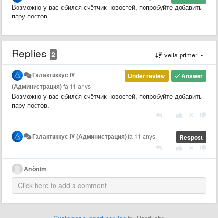
Возможно у вас сбился счётчик новостей, попробуйте добавить
пару постов.
Replies
2
vells primer
Галактиккус IV
Under review
Answer
(Администрация)
fa 11 anys
Возможно у вас сбился счётчик новостей, попробуйте добавить
пару постов.
|
Галактиккус IV (Администрация)
fa 11 anys
Respost
|
Anònim
Customer support service
by UserEcho