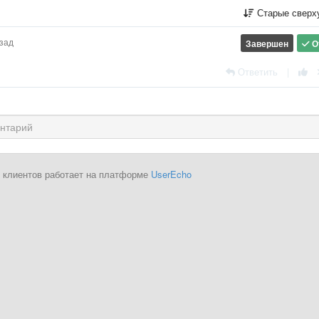
Старые сверх
азад
Завершен
О
Ответить
|
 клиентов работает на платформе
UserEcho