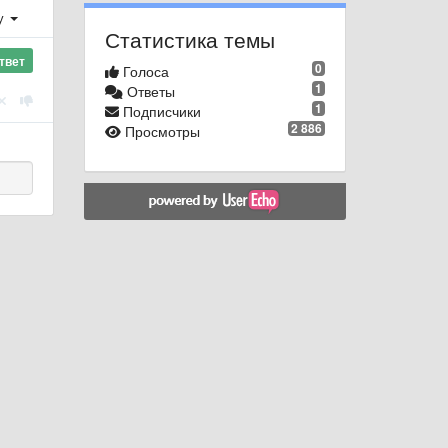
у
Статистика темы
твет
0
Голоса
1
Ответы
1
Подписчики
2 886
Просмотры