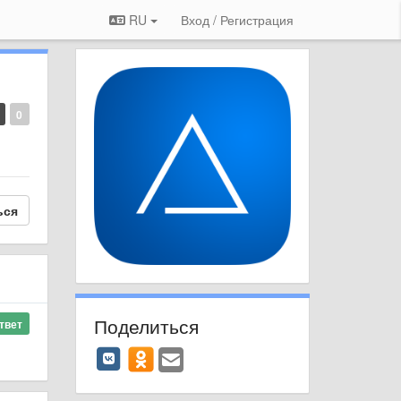
RU
Вход / Регистрация
0
ься
Поделиться
твет