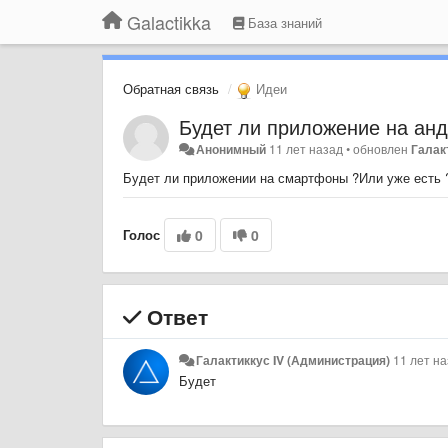
Galactikka
База знаний
Обратная связь
Идеи
Будет ли приложение на анд
Анонимный
11 лет назад
•
обновлен
Галак
Будет ли приложении на смартфоны ?Или уже есть 
Голос
0
0
Ответ
Галактиккус IV (Администрация)
11 лет н
Будет