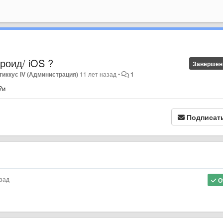
роид/ iOS ?
Завершен
тиккус IV (Администрация)
11 лет назад
•
1
?и
Подписат
азад
О