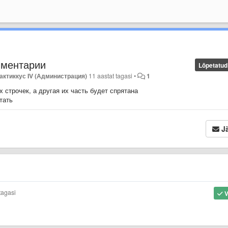
мментарии
Lõpetatud
актиккус IV (Администрация)
11 aastat tagasi
•
1
 строчек, а другая их часть будет спрятана
тать
Jä
tagasi
V