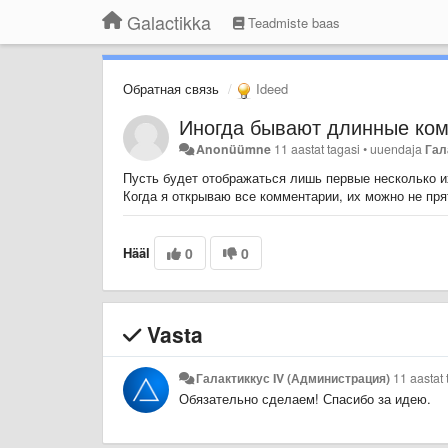
Galactikka
Teadmiste baas
Обратная связь
Ideed
Иногда бывают длинные ко
Anonüümne
11 aastat tagasi
•
uuendaja
Гал
Пусть будет отображаться лишь первые несколько их
Когда я открываю все комментарии, их можно не пря
Hääl
0
0
Vasta
Галактиккус IV (Администрация)
11 aastat 
Обязательно сделаем! Спасибо за идею.