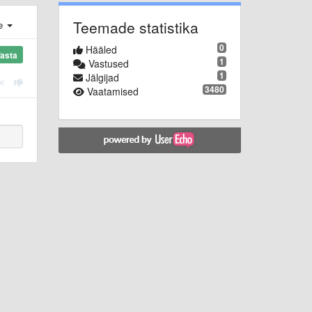
Teemade statistika
e
0
Hääled
asta
1
Vastused
1
Jälgijad
3480
Vaatamised