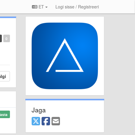
ET
Logi sisse / Registreeri
0
lgi
Jaga
asta