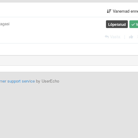
Vanemad enn
tagasi
Lõpetatud
V
Vasta
|
mer support service
by UserEcho