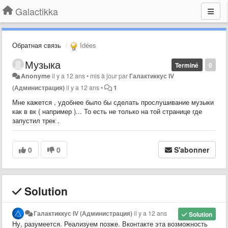
Galactikka
Обратная связь
Idées
Музыка
Terminé
0
Anonyme
il y a 12 ans
•
mis à jour par
Галактиккус IV
(Администрация)
il y a 12 ans
•
1
Мне кажется , удобнее было бы сделать прослушивание музыки
как в вк ( например )... То есть не только на той странице где
запустил трек .
0
0
S'abonner
Solution
Галактиккус IV (Администрация)
il y a 12 ans
Solution
Ну, разумеется. Реализуем позже. Вконтакте эта возможность