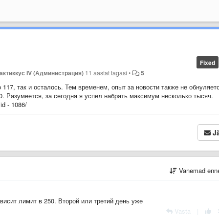
Fixed
актиккус IV (Администрация)
11 aastat tagasi
•
5
117, так и осталось. Тем временем, опыт за новости также не обнуляетс
00. Разумеется, за сегодня я успел набрать максимум несколько тысяч.
id -
1086
/
Jä
Vanemad enn
висит лимит в 250. Второй или третий день уже
Vasta
|