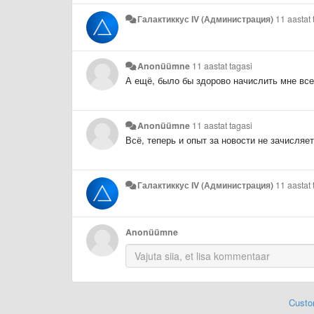
Галактиккус IV (Администрация)
11 aastat 
Anonüümne
11 aastat tagasi
А ещё, было бы здорово начислить мне все
Anonüümne
11 aastat tagasi
Всё, теперь и опыт за новости не зачисляе
Галактиккус IV (Администрация)
11 aastat 
Anonüümne
Custo