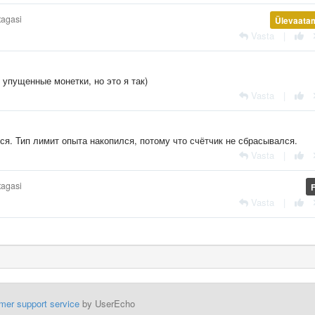
tagasi
Ülevaata
Vasta
|
 упущенные монетки, но это я так)
Vasta
|
тся. Тип лимит опыта накопился, потому что счётчик не сбрасывался.
Vasta
|
tagasi
Vasta
|
mer support service
by UserEcho