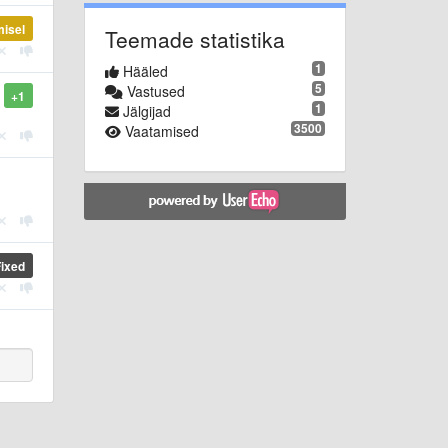
misel
Teemade statistika
1
Hääled
5
Vastused
+1
1
Jälgijad
3500
Vaatamised
Fixed