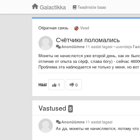
Galactikka
Teadmiste baas
Обратная связь
Vead
Счётчики поломались
Anonüümne
11 aastat tagasi
•
uuendaja
Гал
Монеты не начислются уже второй день, как их было 
отличие от опыта за сёрф, слава богу) - сейчас 460
Проблема эта наблюдается не только у меня, но вот 
Hääl
1
0
Vastused
5
Anonüümne
11 aastat tagasi
Ах да, монеты не начисляются, потому что 