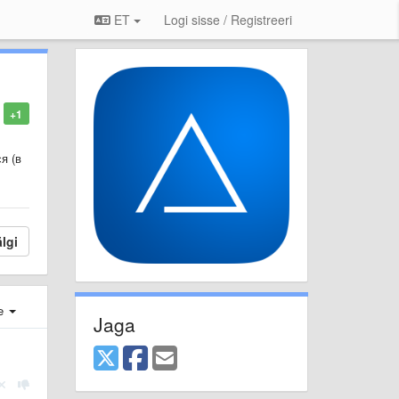
ET
Logi sisse / Registreeri
+1
я (в
lgi
e
Jaga