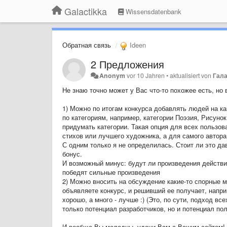
Galactikka
Wissensdatenbank
Обратная связь
Ideen
2 Предложения
Anonym
vor 10 Jahren
•
aktualisiert von
Гала
Не знаю точно может у Вас что-то похожее есть, но 
1) Можно по итогам конкурса добавлять людей на ка
по категориям, например, категории Поэзия, Рисуно
придумать категории. Такая опция для всех пользова
стихов или лучшего художника, а для самого автора
С одним только я не определилась. Стоит ли это да
бонус.
И возможный минус: будут ли произведения действи
победят сильные произведения
2) Можно вносить на обсуждение какие-то спорные м
объявляете конкурс, и решивший ее получает, наприм
хорошо, а много - лучше :) (Это, по сути, подход вс
только потенциал разработчиков, но и потенциал по
И вообще Вы молодцы, удачи Вам с Вашим сайтом!