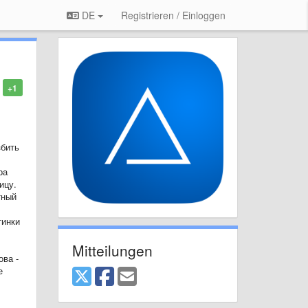
DE
Registrieren / Einloggen
+1
збить
ра
ицу.
тный
тинки
Mitteilungen
ова -
е