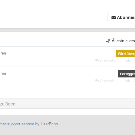
Abonnie
Älteste zuer
hren
Wird über
Antworten
|
hren
Fertigges
Antworten
|
mer support service
by UserEcho