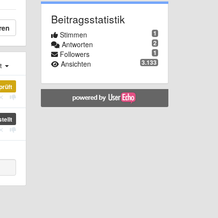
Beitragsstatistik
ren
1
Stimmen
2
Antworten
1
Followers
3.133
Ansichten
st
prüft
tellt