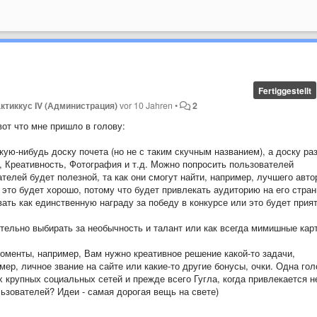
Fertiggestellt
ктиккус IV (Администрация)
vor 10 Jahren
•
2
вот что мне пришло в голову:
кую-нибудь доску почета (но не с таким скучным названием), а доску ра
к, Креативность, Фотография и т.д. Можно попросить пользователей
телей будет полезной, та как они смогут найти, например, лучшего авто
 это будет хорошо, потому что будет привлекать аудиторию на его стран
вать как единственную награду за победу в конкурсе или это будет прия
тельно выбирать за необычность и талант или как всегда мимишные кар
оменты, например, Вам нужно креативное решение какой-то задачи,
ер, личное звание на сайте или какие-то другие бонусы, очки. Одна гол
ех крупных социальных сетей и прежде всего Гугла, когда привлекается н
льзователей? Идеи - самая дорогая вещь на свете)