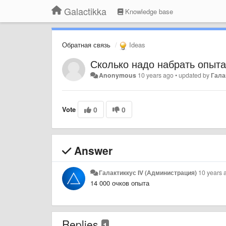
Galactikka
Knowledge base
Обратная связь
Ideas
Сколько надо набрать опыта
Anonymous
10 years ago
•
updated by
Гала
Vote
0
0
Answer
Галактиккус IV (Администрация)
10 years 
14 000 очков опыта
Replies
1