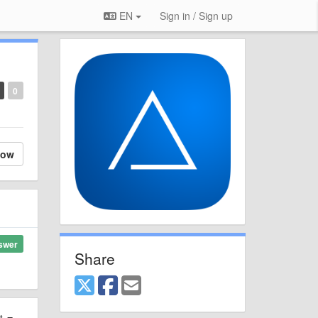
EN
Sign in / Sign up
0
low
swer
Share
st