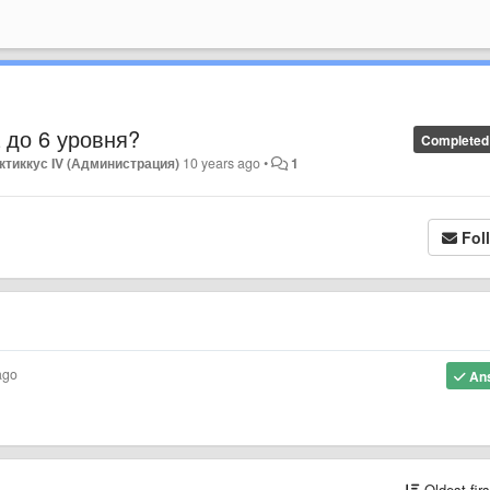
 до 6 уровня?
Completed
ктиккус IV (Администрация)
10 years ago
•
1
Fol
ago
An
Oldest fir