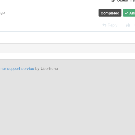
ago
Completed
An
Reply
|
mer support service
by UserEcho