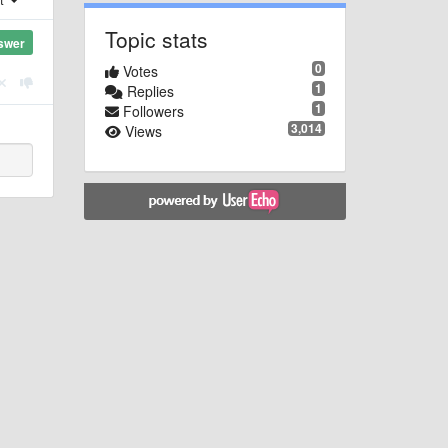
Topic stats
swer
0
Votes
1
Replies
1
Followers
3,014
Views