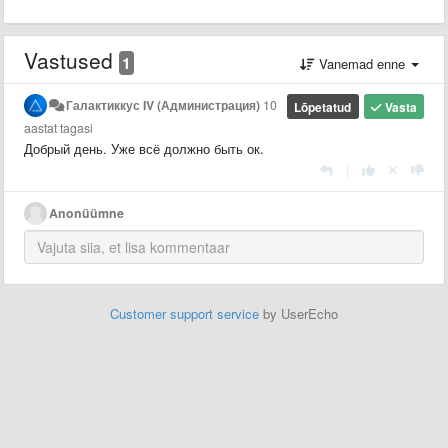
Vastused
1
Vanemad enne
Галактиккус IV (Администрация)
10
Lõpetatud
Vasta
aastat tagasi
Добрый день. Уже всё должно быть ок
.
|
Anonüümne
Customer support service
by UserEcho