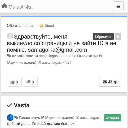
Galactikka
Обратная связь
Ideed
Здравствуйте, меня
Lõpetatud
0
выкинуло со страницы и не зайти ID я не
помню. samagalka@gmail.com
Anonüümne
10 aastat tagasi
•
uuendaja
Галактиккус IV
(Администрация)
10 aastat tagasi
•
1
0
0
Jälgi
Vasta
Галактиккус IV (Администрация)
10 aastat tagasi
Vasta
Добрый день. Уже всё должно быть ок
.