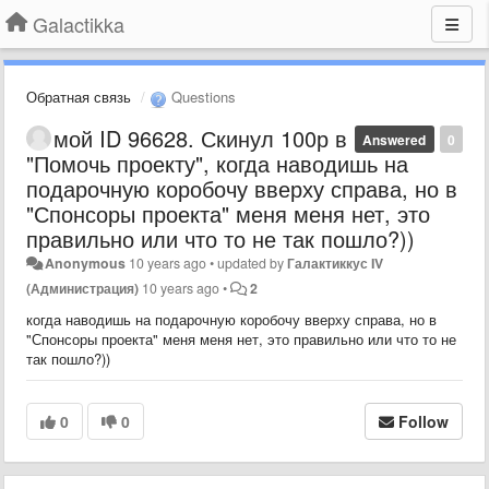
Galactikka
Обратная связь
Questions
мой ID 96628. Скинул 100р в
Answered
0
"Помочь проекту", когда наводишь на
подарочную коробочу вверху справа, но в
"Спонсоры проекта" меня меня нет, это
правильно или что то не так пошло?))
Anonymous
10 years ago
•
updated by
Галактиккус IV
(Администрация)
10 years ago
•
2
когда наводишь на подарочную коробочу вверху справа, но в
"Спонсоры проекта" меня меня нет, это правильно или что то не
так пошло?))
0
0
Follow