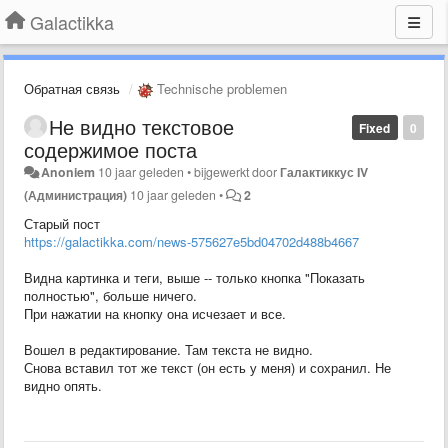
Galactikka
Обратная связь
Technische problemen
Не видно текстовое
Fixed
0
содержимое поста
Anoniem
10 jaar geleden
•
bijgewerkt door
Галактиккус IV
(Администрация)
10 jaar geleden
•
2
Старый пост
https://galactikka.com/news-575627e5bd04702d488b4667
Видна картинка и теги, выше -- только кнопка "Показать
полностью", больше ничего.
При нажатии на кнопку она исчезает и все.
Вошел в редактирование. Там текста не видно.
Снова вставил тот же текст (он есть у меня) и сохранил. Не
видно опять.