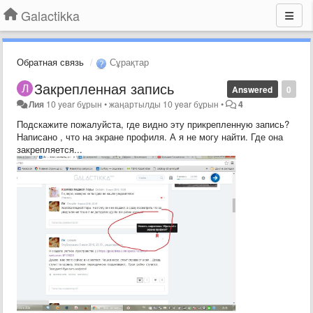
Galactikka
Обратная связь
Сұрақтар
Закрепленная запись
Answered
0
Лия
10 year бұрын
•
жаңартылды
10 year бұрын
•
4
Подскажите пожалуйста, где видно эту прикрепленную запись?
Написано , что на экране профиля. А я не могу найти. Где она
закрепляется...