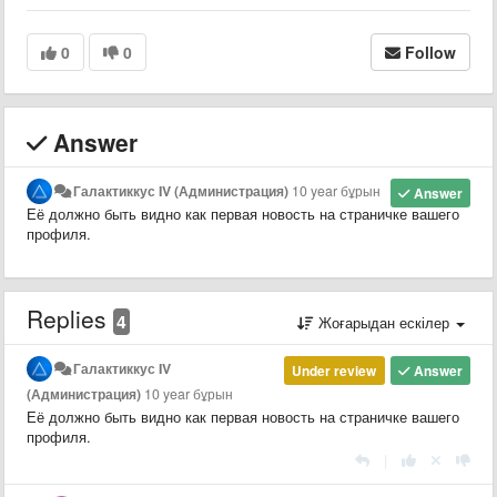
0
0
Follow
Answer
Галактиккус IV (Администрация)
10 year бұрын
Answer
Её должно быть видно как первая новость на страничке вашего
профиля.
Replies
4
Жоғарыдан ескілер
Галактиккус IV
Under review
Answer
(Администрация)
10 year бұрын
Её должно быть видно как первая новость на страничке вашего
профиля.
|