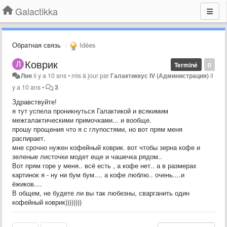
Galactikka
Обратная связь
Idées
Коврик
Terminé
0
Лия
il y a 10 ans
•
mis à jour par
Галактиккус IV (Администрация)
il
y a 10 ans
•
3
Здравствуйте!
я тут успела проникнуться Галактикой и всякимим
межгалактическими примочками... и вообще.
прошу прощения что я с глупостями, но вот прям меня
распирает.
мне срочно нужен кофейный коврик. вот чтобы зерна кофе и
зеленые листочки модет еще и чашечка рядом..
Вот прям горе у меня.. всё есть , а кофе нет.. а в размерах
картинок я - ну ни бум бум.... а кофе люблю.. очень....и
ёжиков....
В общем, не будете ли вы так любезны, сварганить один
кофейный коврик))))))))