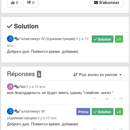
0
0
S'abonner
Solution
Галактиккус IV (Администрация)
il y a 10
Solution
+1
ans
Доброго дня. Появится время, добавим)
Réponses
3
Plus ancien en premier
Лия
il y a 10 ans
моя благодарность не будет иметь границ *смайлик -ангел "
|
Галактиккус IV
Prévu
Solution
+1
(Администрация)
il y a 10 ans
Доброго дня. Появится время, добавим)
|