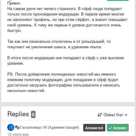
Привет.
На самом деле нет ничего странного. В сёрф люди попадают
только после прохождения модерации. В первое время многие
не заполняют профиль, но при этом сёрфят, а значит повышают
свой уровень. К тому же первые 4 уровня достигаются очень
быстро.
Так как они изначально отключены и от розыгрышей, то
покупают не увеличение шанса, а удвоение опыта.
В итоге после модерации они попадают в сёрф с уже высоким
уровнем.
PS. После добавления полноценных новостей мы немного
изменим политику модерации, для попадания в сёрф будет
достаточно загрузить фотографию пользователя и написать
несколько новостей.
Replies
0
Oldest first
Галактиккус IV (Администрация)
Answered
Answer
12 years ago