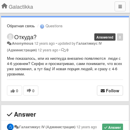
Galactikka
Обратная связь
Questions
Откуда?
Answered
0
Anonymous
12 years ago
•
updated by
Галактиккус IV
(Администрация)
12 years ago
•
0
Мне показалось, или из ниоткуда внезапно появляются люди с
4-6 уровнем? Серфю и просматриваю, сами понимаете, что всех
уже запомнил, а тут бац! И новая порция людей, и сразу с 4-6
уровнями.
0
0
Follow
Answer
Галактиккус IV (Администрация)
12 years ago
Answer