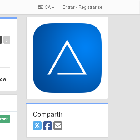
CA
Entrar / Registrar-se
0
low
Compartir
swer