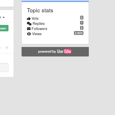
Topic stats
er
0
Vots
1
Replies
2
Followers
swer
2.804
Views