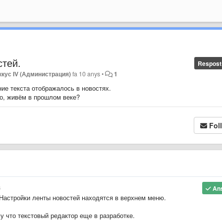
стей.
Respost
ккус IV (Администрация)
fa 10 anys
•
1
ие текста отображалось в новостях.
то, живём в прошлом веке?
Fol
s
An
астройки ленты новостей находятся в верхнем меню.
у что текстовый редактор еще в разработке.