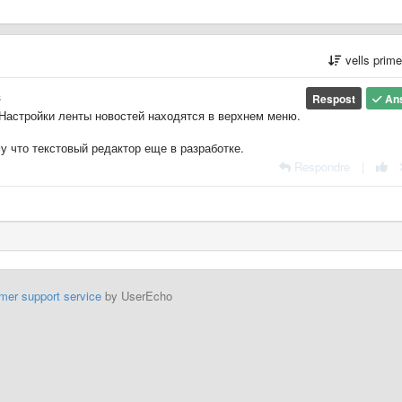
vells prim
s
Respost
An
астройки ленты новостей находятся в верхнем меню.
у что текстовый редактор еще в разработке.
Respondre
|
mer support service
by UserEcho