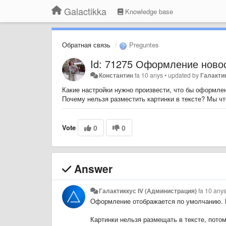
Galactikka
Knowledge base
Обратная связь
Preguntes
Id: 71275 Оформление ново
Константин
fa 10 anys
•
updated by
Галакти
Какие настройки нужно произвести, что бы оформлен
Почему нельзя разместить картинки в тексте? Мы ч
Vote
0
0
Answer
Галактиккус IV (Администрация)
fa 10 any
Оформление отображается по умолчанию. Н
Картинки нельзя размещать в тексте, потом