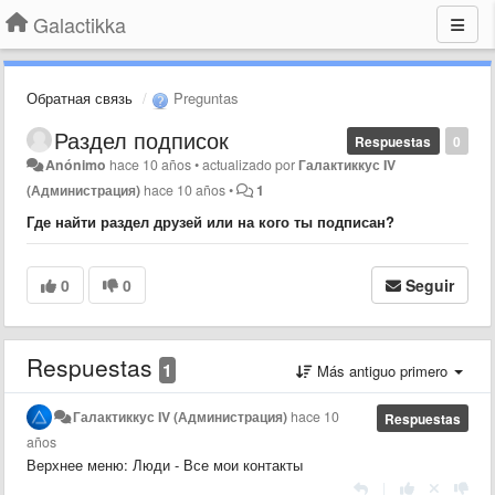
Galactikka
Обратная связь
Preguntas
Раздел подписок
Respuestas
0
Anónimo
hace 10 años
•
actualizado por
Галактиккус IV
(Администрация)
hace 10 años
•
1
Где найти раздел
друзей или на кого ты подписан?
0
0
Seguir
Respuestas
1
Más antiguo primero
Галактиккус IV (Администрация)
hace 10
Respuestas
años
Верхнее меню: Люди - Все мои контакты
|