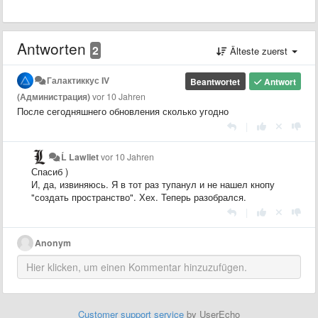
Antworten
2
Älteste zuerst
Галактиккус IV
Beantwortet
Antwort
(Администрация)
vor 10 Jahren
После сегодняшнего обновления сколько угодно
|
Ĺ Lawliet
vor 10 Jahren
Спасиб )
И, да, извиняюсь. Я в тот раз тупанул и не нашел кнопу
"создать пространство". Хех. Теперь разобрался.
|
Anonym
Customer support service
by UserEcho