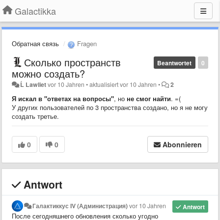
Galactikka
Обратная связь
Fragen
Сколько пространств
Beantwortet
0
можно создать?
Ĺ Lawliet
vor 10 Jahren
•
aktualisiert
vor 10 Jahren
•
2
Я искал в "ответах на вопросы"
, но
не смог найти
. =(
У других пользователей по 3 пространства создано, но я не могу
создать третье.
0
0
Abonnieren
Antwort
Галактиккус IV (Администрация)
vor 10 Jahren
Antwort
После сегодняшнего обновления сколько угодно