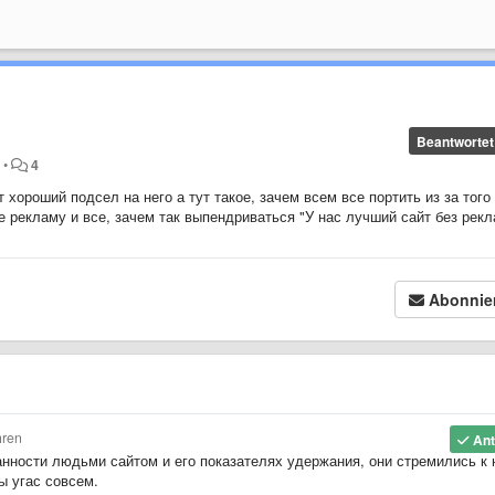
Beantwortet
n
•
4
 хороший подсел на него а тут такое, зачем всем все портить из за того 
 рекламу и все, зачем так выпендриваться "У нас лучший сайт без рекл
Abonnie
hren
Ant
ванности людьми сайтом и его показателях удержания, они стремились к
ы угас совсем.