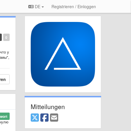
DE
Registrieren / Einloggen
0
что у
амы",
ren
Mitteilungen
wort
 нулю