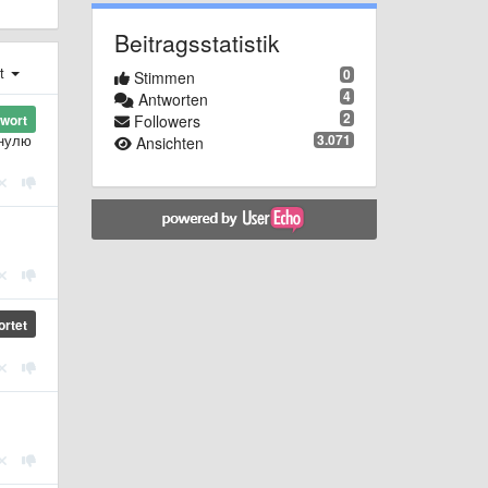
Beitragsstatistik
st
0
Stimmen
4
Antworten
2
Followers
wort
3.071
 нулю
Ansichten
rtet