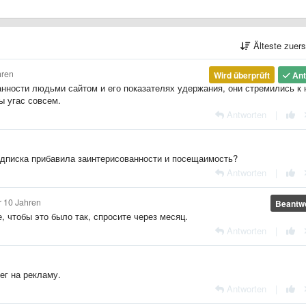
Älteste zuer
hren
Wird überprüft
Ant
ванности людьми сайтом и его показателях удержания, они стремились к
ы угас совсем.
Antworten
|
 Подписка прибавила заинтерисованности и посещаимость?
Antworten
|
r 10 Jahren
Beantwo
 чтобы это было так, спросите через месяц.
Antworten
|
ег на рекламу.
Antworten
|