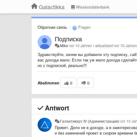
Galactikka
Wissensdatenbank
Обратная связь
Fragen
Подписка
Mike
vor 10 Jahren
•
aktualisiert
vor 10 Jahre
Здравствуйте, зачем вы добавили эту подписку, сайт
вас дохода мало. Если так уж мало дохода сделайте
но с подпиской, реально?!
Abstimmen
0
0
Antwort
Галактиккус IV (Администрация)
vor 10 Ja
Привет. Дело не в доходе, а в заинтересо
и без изменений проект в скором времени б