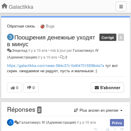
Galactikka
Обратная связь
Bugs
Поощрения денежные уходят
Corrigé
0
в минус
Энцелад
il y a 10 ans
•
mis à jour par
Галактиккус IV
(Администрация)
il y a 10 ans
•
2
https://galactikka.com/news-584c37c1bd0470155f8b4a7a
тут вот
скрин. ожидаемое не радует, пусть и маленькое :)
0
0
S'abonner
Réponses
2
Plus ancien en premier
Галактиккус IV (Администрация)
il y a 10 ans
Prévu
|