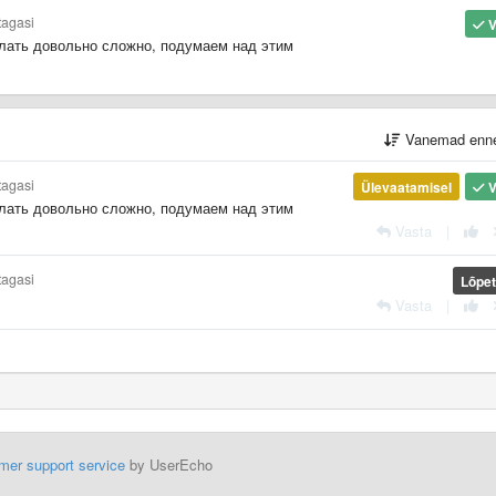
tagasi
V
елать довольно сложно, подумаем над этим
Vanemad enn
tagasi
Ülevaatamisel
V
елать довольно сложно, подумаем над этим
Vasta
|
tagasi
Lõpet
Vasta
|
mer support service
by UserEcho