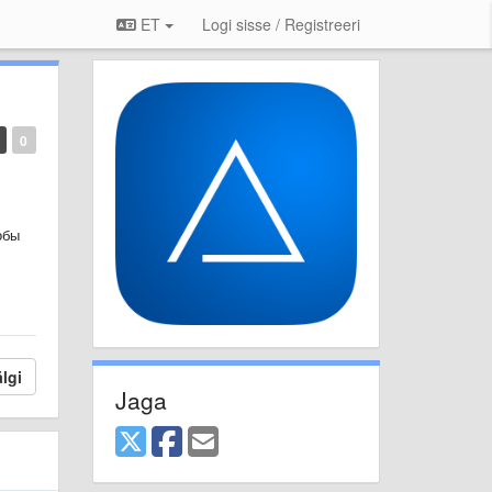
ET
Logi sisse / Registreeri
0
обы
lgi
Jaga