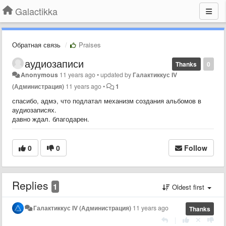
Galactikka
Обратная связь
Praises
аудиозаписи
Thanks
0
Anonymous
11 years ago
•
updated by
Галактиккус IV
(Администрация)
11 years ago
•
1
спасибо, адмэ, что подлатал механизм создания альбомов в
аудиозаписях.
давно ждал. благодарен.
0
0
Follow
Replies
1
Oldest first
Галактиккус IV (Администрация)
11 years ago
Thanks
|