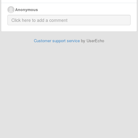
Anonymous
Customer support service
by UserEcho