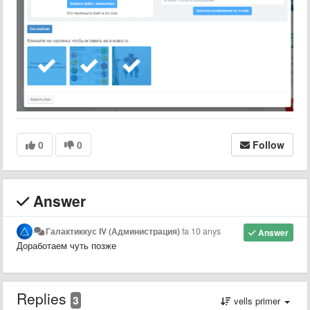
0
0
Follow
Answer
Галактиккус IV (Администрация)
fa 10 anys
Answer
Доработаем чуть позже
Replies
3
vells primer