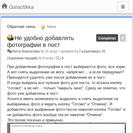
Galactikka
Обратная связь
Idees
Не удобно добавлять
Completat
0
фотографии в пост
Ната Корчагина
fa 10 anys
•
updated by
Галактиккус IV
(Администрация)
fa 9 anys
•
3
При добавлении фотографии в пост выбираются фото, все норм.
А вот снять выделение не могу, напрягает... а если передумал?
Приходится удалять уже после добавления их в пост.
И когда выбрала все нужные фото для поста, то искала кнопку
"готово", а ее нет... только "закрыть окно". Сразу не понятно, что
фото уже добавлены в пост.
Хочется иметь возможность выделить и снять выделение на
выбираемых фото и видеть кнопку "Готово" и "Отмена". И
добавлять все выбранные фото после нажатия кнопки "Готово" и
не добавлять фото вообще после нажатия "Отмена".
Это более логично и привычно.