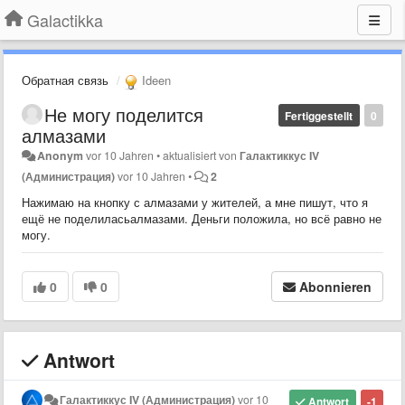
Galactikka
Обратная связь
Ideen
Не могу поделится
Fertiggestellt
0
алмазами
Anonym
vor 10 Jahren
•
aktualisiert von
Галактиккус IV
(Администрация)
vor 10 Jahren
•
2
Нажимаю на кнопку с алмазами у жителей, а мне пишут, что я
ещё не поделиласьалмазами. Деньги положила, но всё равно не
могу.
0
0
Abonnieren
Antwort
Галактиккус IV (Администрация)
vor 10
Antwort
-1