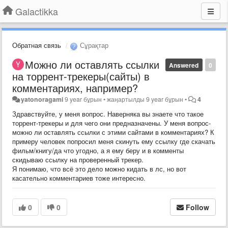
Galactikka
Обратная связь
Сұрақтар
Можно ли оставлять ссылки
Answered
0
на торрент-трекеры(сайты) в
комментариях, например?
yatonoragami
9 year бұрын
•
жаңартылды
9 year бұрын
•
4
Здравствуйте, у меня вопрос. Наверняка вы знаете что такое
торрент-трекеры и для чего они предназначены. У меня вопрос-
можно ли оставлять ссылки с этими сайтами в комментариях? К
примеру человек попросил меня скинуть ему ссылку где скачать
фильм/книгу/да что угодно, а я ему беру и в комменты
скидываю ссылку на проверенный трекер.
Я понимаю, что всё это дело можно кидать в лс, но вот
касательно комментариев тоже интересно.
0
0
Follow