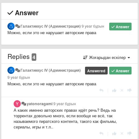
Answer
Галактиккус IV (Администрация)
9 year бұрын
Answer
Можно, если это не нарушает авторские права
Replies
4
Жоғарыдан ескілер
Галактиккус IV (Администрация)
Answered
Answer
9 year бұрын
Можно, если это не нарушает авторские права
|
yatonoragami
9 year бұрын
А каких именно авторских правах идёт речь? Ведь на
торрентах довольно много, если вообще не всё, так
называемого пиратского контента, такого как фильмы,
сериалы, игры и т.п..
|