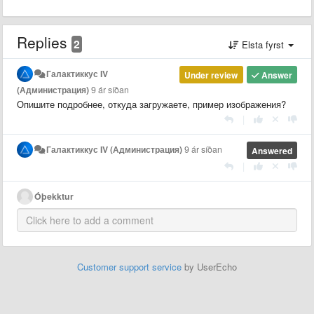
Replies
2
Elsta fyrst
Галактиккус IV
Under review
Answer
(Администрация)
9 ár síðan
Опишите подробнее, откуда загружаете, пример изображения?
|
Галактиккус IV (Администрация)
9 ár síðan
Answered
|
Óþekktur
Customer support service
by UserEcho