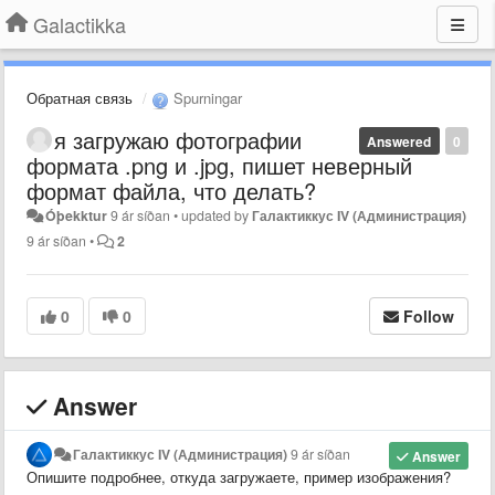
Galactikka
Обратная связь
Spurningar
я загружаю фотографии
Answered
0
формата .png и .jpg, пишет неверный
формат файла, что делать?
Óþekktur
9 ár síðan
•
updated by
Галактиккус IV (Администрация)
9 ár síðan
•
2
0
0
Follow
Answer
Галактиккус IV (Администрация)
9 ár síðan
Answer
Опишите подробнее, откуда загружаете, пример изображения?