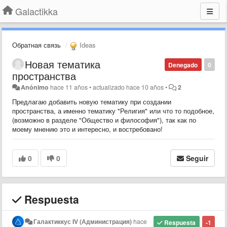
Galactikka
Обратная связь
Ideas
Новая тематика
Denegado
0
пространства
Anónimo
hace 11 años
•
actualizado
hace 10 años
•
2
Предлагаю добавить новую тематику при создании
пространства, а именно тематику "Религия" или что то подобное,
(возможно в разделе "Общество и философия"), так как по
моему мнению это и интересно, и востребовано!
0
0
Seguir
Respuesta
Галактиккус IV (Администрация)
hace
Respuesta
-1