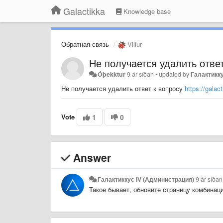
Galactikka
Knowledge base
Обратная связь
Villur
Не получается удалить ответ
Óþekktur
9 ár síðan
•
updated by
Галактикк
Не получается удалить ответ к вопросу
https://gala
Vote
1
0
Answer
Галактиккус IV (Администрация)
9 ár síðan
Такое бывает, обновите страницу комбинацие