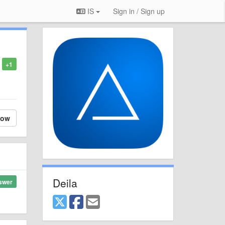
IS
Sign in / Sign up
+1
low
Deila
swer