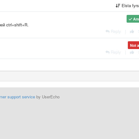
Elsta fyr
An
й ctrl+shift+R.
Reply
|
Not 
Reply
|
mer support service
by UserEcho