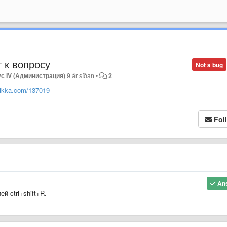
 к вопросу
Not a bug
ус IV (Администрация)
9 ár síðan
•
2
ctikka.com/137019
Fol
An
й ctrl+shift+R.