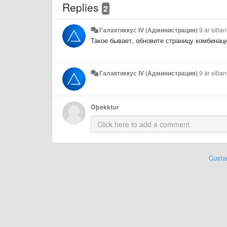
Replies
2
Галактиккус IV (Администрация)
9 ár síðan
Такое бывает, обновите страницу комбинацие
Галактиккус IV (Администрация)
9 ár síðan
Óþekktur
Custo