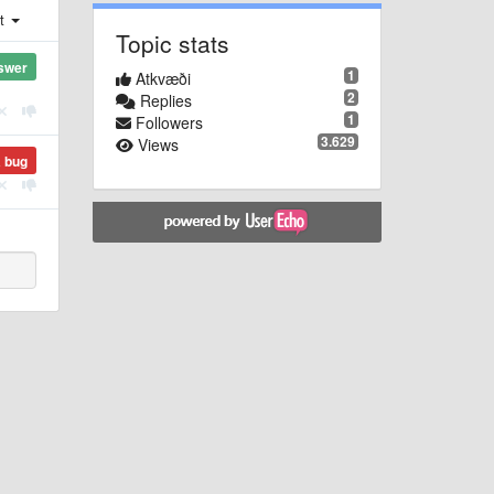
st
Topic stats
swer
1
Atkvæði
2
Replies
1
Followers
3.629
Views
a bug