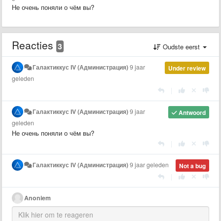
Не очень поняли о чём вы?
Reacties
3
Oudste eerst
Галактиккус IV (Администрация)
9 jaar
Under review
geleden
|
Галактиккус IV (Администрация)
9 jaar
Antwoord
geleden
Не очень поняли о чём вы?
|
Галактиккус IV (Администрация)
9 jaar geleden
Not a bug
|
Anoniem