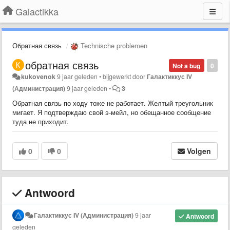
Galactikka
Обратная связь
Technische problemen
обратная связь
Not a bug
0
kukovenok
9 jaar geleden
•
bijgewerkt door
Галактиккус IV
(Администрация)
9 jaar geleden
•
3
Обратная связь по ходу тоже не работает. Желтый треугольник
мигает. Я подтверждаю свой э-мейл, но обещанное сообщение
туда не приходит.
0
0
Volgen
Antwoord
Галактиккус IV (Администрация)
9 jaar
Antwoord
geleden