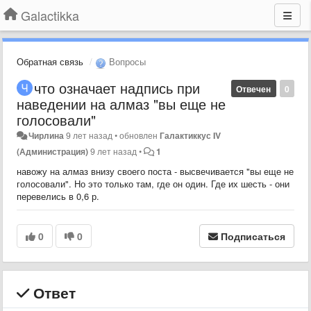
Galactikka
Обратная связь
Вопросы
что означает надпись при
Отвечен
0
наведении на алмаз "вы еще не
голосовали"
Чирлина
9 лет назад
•
обновлен
Галактиккус IV
(Администрация)
9 лет назад
•
1
навожу на алмаз внизу своего поста - высвечивается "вы еще не
голосовали". Но это только там, где он один. Где их шесть - они
перевелись в 0,6 р.
0
0
Подписаться
Ответ