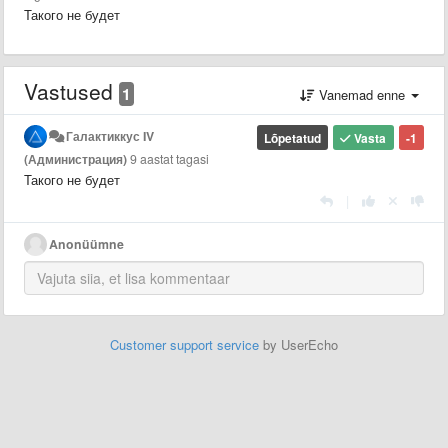
Такого не будет
Vastused
1
Vanemad enne
Галактиккус IV
Lõpetatud
Vasta
-1
(Администрация)
9 aastat tagasi
Такого не будет
|
Anonüümne
Customer support service
by UserEcho