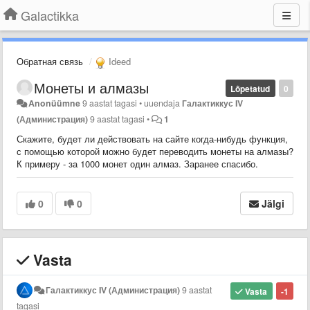
Galactikka
Обратная связь
Ideed
Монеты и алмазы
Lõpetatud
0
Anonüümne
9 aastat tagasi
•
uuendaja
Галактиккус IV
(Администрация)
9 aastat tagasi
•
1
Скажите, будет ли действовать на сайте когда-нибудь функция,
с помощью которой можно будет переводить монеты на алмазы?
К примеру - за 1000 монет один алмаз. Заранее спасибо.
0
0
Jälgi
Vasta
Галактиккус IV (Администрация)
9 aastat
Vasta
-1
tagasi