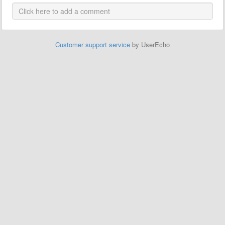
Customer support service
by UserEcho