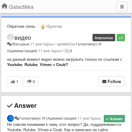
Galactikka
Обратная связь
Идеялар
видео
Аяқталған
+1
Жасырын
11 year бұрын
•
updated by
Галактиккус IV
(Администрация)
11 year бұрын
•
5
на данный момент видео можно загружать только по ссылкам с
Youtube
,
Rutube
,
Vimeo
и
Coub?
1
0
Follow
Answer
Галактиккус IV (Администрация)
11 year бұрын
Answer
Не совсем понимаем к чему этот вопрос? Да, поддерживаются
Youtube, Rutube, Vimeo и Coub. Как и написано на сайте.