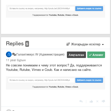
Replies
5
Жоғарыдан ескілер
Галактиккус IV (Администрация)
Аяқталған
Answer
11 year бұрын
Не совсем понимаем к чему этот вопрос? Да, поддерживаются
Youtube, Rutube, Vimeo и Coub. Как и написано на сайте.
|