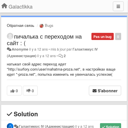
Galactikka
Обратная связь
Bugs
пичалька с переходом на
Pas un bug
0
сайт : (
Anonyme
il y a 12 ans
•
mis à jour par
Галактиккус IV
(Администрация)
il y a 12 ans
•
2
натыкал свой адрес переход идет
"http://surfory.com/user/mahatma-proza.net", в настройках ваще
идет "-proza.net", попытка изменить не увенчалась успехом(
0
0
S'abonner
Solution
Галактиккус IV (Администрация)
il y a 12 ans
Solution