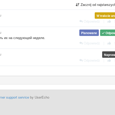
Zacznij od najstarszy
u
W trakcie an
Odpowiedz
|
u
Planowane
Odpow
ть их на следующей неделе.
Odpowiedz
|
u
Napraw
Odpowiedz
|
mer support service
by UserEcho