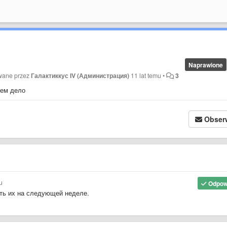
Naprawione
owane przez
Галактиккус IV (Администрация)
11 lat temu
•
3
нем дело
Obser
u
Odpow
ть их на следующей неделе.