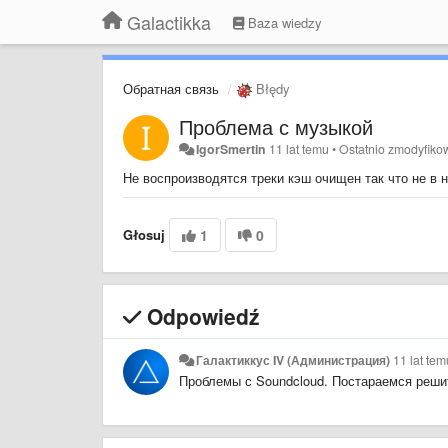
Galactikka
Baza wiedzy
Обратная связь
Błędy
Проблема с музыкой
IgorSmertin
11 lat temu
•
Ostatnio zmodyfik
Не воспроизводятся треки кэш очищен так что не в 
Głosuj
1
0
Odpowiedź
Галактиккус IV (Администрация)
11 lat tem
Проблемы с Soundcloud. Постараемся реши