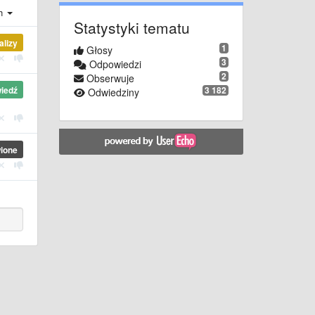
ch
Statystyki tematu
alizy
1
Głosy
3
Odpowiedzi
2
Obserwuje
3 182
iedź
Odwiedziny
ione