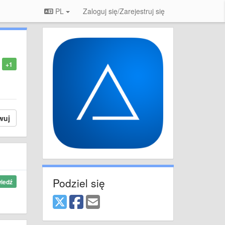
PL
Zaloguj się/Zarejestruj się
+1
wuj
Podziel się
iedź