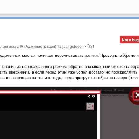
Not a bug
алактиккус IV (Администрация)
12 jaar geleden
•
1
ределенных местах начинает перелистывать ролики. Проверял в Хроме и
ключения из полноэкранного режима обратно в компактный окошко плеер
здить вверх-вниз, а если перед этим уже успел достаточно проскроллить
на и возвращается только тогда, когда прокрутишь обратно наверх (в т.ч