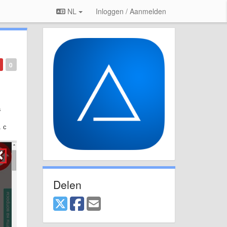
NL
Inloggen / Aanmelden
0
а
. с
Delen