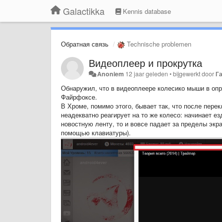
Galactikka
Kennis database
Обратная связь
Technische problemen
Видеоплеер и прокрутка
Anoniem
12 jaar geleden
•
bijgewerkt door
Г
Обнаружил, что в видеоплеере колесико мыши в оп
Файрфоксе.
В Хроме, помимо этого, бывает так, что после пере
неадекватно реагирует на то же колесо: начинает е
новостную ленту, то и вовсе падает за пределы экра
помощью клавиатуры).