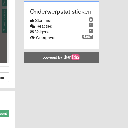
Onderwerpstatistieken
0
Stemmen
1
Reacties
1
Volgers
4.087
Weergaven
gen
oord