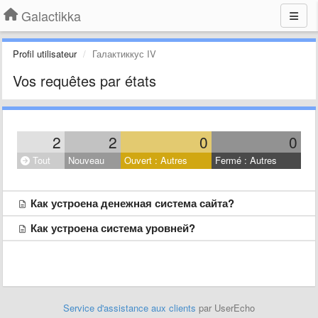
Galactikka
Profil utilisateur
Галактиккус IV
Vos requêtes par états
2
2
0
0
Tout
Nouveau
Ouvert : Autres
Fermé : Autres
Как устроена денежная система сайта?
Как устроена система уровней?
Service d'assistance aux clients
par UserEcho