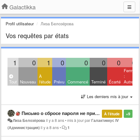
Galactikka
Profil utilisateur
Лиза Белозёрова
Vos requêtes par états
1
0
1
0
0
0
0
0
Fermé
À
:
Tout
Nouveau
l'étude
Prévu
Commencé
Terminé
Écarté
Autres
Les derniers mis à jour
Письмо о сбросе пароля не приходит.
À l'étude
+9
Лиза Белозёрова
il y a 8 ans
•
mis à jour par
Галактиккус IV
(Администрация)
il y a 8 ans
•
1