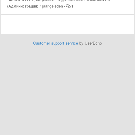
(Администрация)
7 jaar geleden
•
1
Customer support service
by UserEcho