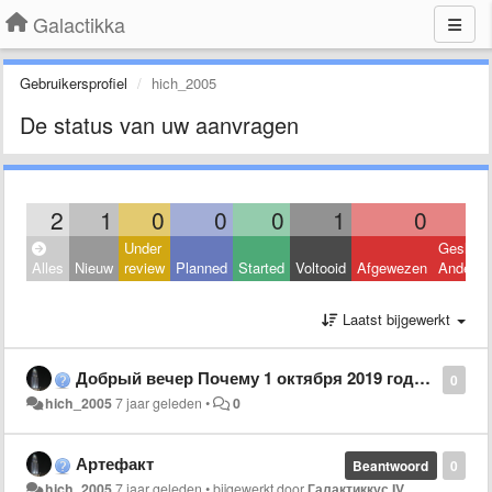
Galactikka
Gebruikersprofiel
hich_2005
De status van uw aanvragen
2
1
0
0
0
1
0
Under
Geslote
Alles
Nieuw
review
Planned
Started
Voltooid
Afgewezen
Andere
Laatst bijgewerkt
Добрый вечер Почему 1 октября 2019 года не было ежемесячного бонуса?
0
hich_2005
7 jaar geleden
•
0
Артефакт
Beantwoord
0
hich_2005
7 jaar geleden
•
bijgewerkt door
Галактиккус IV