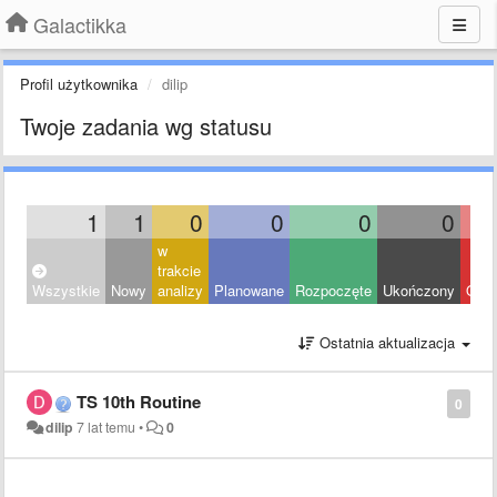
Galactikka
Profil użytkownika
dilip
Twoje zadania wg statusu
1
1
0
0
0
0
w
trakcie
Wszystkie
Nowy
analizy
Planowane
Rozpoczęte
Ukończony
Odrz
Ostatnia aktualizacja
TS 10th Routine
0
dilip
7 lat temu
•
0