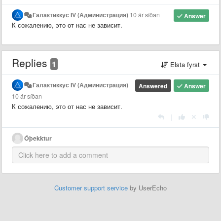
Галактиккус IV (Администрация)
10 ár síðan
Answer
К сожалению, это от нас не зависит.
Replies
1
Elsta fyrst
Галактиккус IV (Администрация)
Answered
Answer
10 ár síðan
К сожалению, это от нас не зависит.
|
Óþekktur
Customer support service
by UserEcho