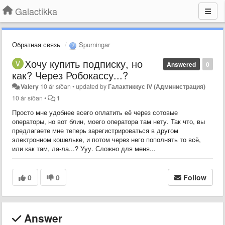
Galactikka
Обратная связь
Spurningar
Хочу купить подписку, но
Answered
0
как? Через Робокассу...?
Valery
10 ár síðan
•
updated by
Галактиккус IV (Администрация)
10 ár síðan
•
1
Просто мне удобнее всего оплатить её через сотовые
операторы, но вот блин, моего оператора там нету. Так что, вы
предлагаете мне теперь зарегистрироваться в другом
электронном кошельке, и потом через него пополнять то всё,
или как там, ла-ла...? Ууу. Сложно для меня...
0
0
Follow
Answer