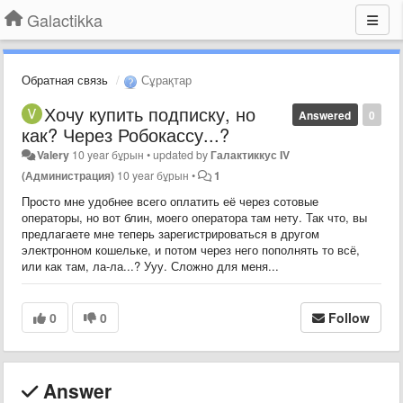
Galactikka
Обратная связь
Сұрақтар
Хочу купить подписку, но
Answered
0
как? Через Робокассу...?
Valery
10 year бұрын
•
updated by
Галактиккус IV
(Администрация)
10 year бұрын
•
1
Просто мне удобнее всего оплатить её через сотовые
операторы, но вот блин, моего оператора там нету. Так что, вы
предлагаете мне теперь зарегистрироваться в другом
электронном кошельке, и потом через него пополнять то всё,
или как там, ла-ла...? Ууу. Сложно для меня...
0
0
Follow
Answer