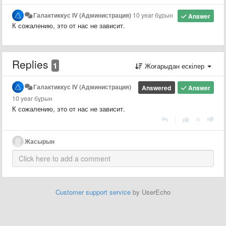
Галактиккус IV (Администрация)
10 year бұрын
Answer
К сожалению, это от нас не зависит.
Replies
1
Жоғарыдан ескілер
Галактиккус IV (Администрация)
Answered
Answer
10 year бұрын
К сожалению, это от нас не зависит.
|
Жасырын
Customer support service
by UserEcho