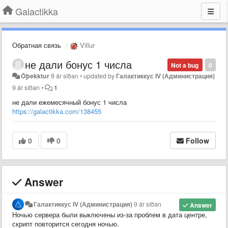
Galactikka
Обратная связь
Villur
не дали бонус 1 числа
Not a bug
0
Óþekktur
9 ár síðan
•
updated by
Галактиккус IV (Администрация)
9 ár síðan
•
1
не дали ежемесячный бонус 1 числа
https://galactikka.com/138455
0
0
Follow
Answer
Галактиккус IV (Администрация)
9 ár síðan
Answer
Ночью сервера были выключены из-за проблем в дата центре,
скрипт повторится сегодня ночью.