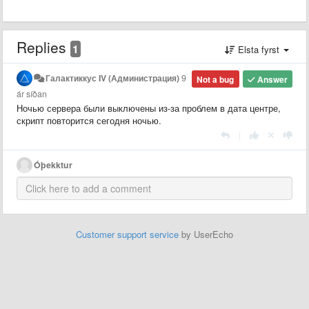
Replies
1
Elsta fyrst
Галактиккус IV (Администрация)
9
Not a bug
Answer
ár síðan
Ночью сервера были выключены из-за проблем в дата центре,
скрипт повторится сегодня ночью.
|
Óþekktur
Customer support service
by UserEcho