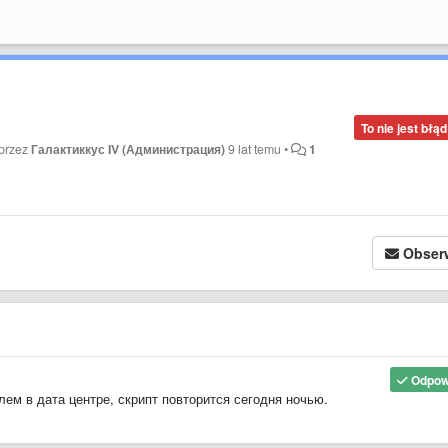
To nie jest błąd
 przez
Галактиккус IV (Администрация)
9 lat temu
•
1
Obser
Odpow
ем в дата центре, скрипт повторится сегодня ночью.