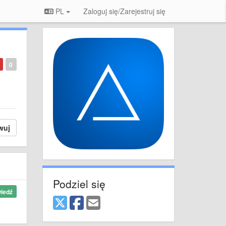
PL
Zaloguj się/Zarejestruj się
0
wuj
Podziel się
iedź