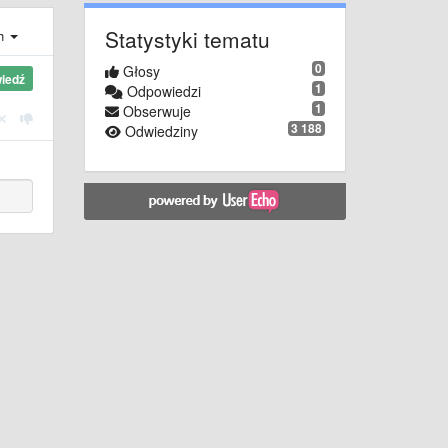
Statystyki tematu
ch
0
Głosy
iedź
1
Odpowiedzi
1
Obserwuje
3 188
Odwiedziny