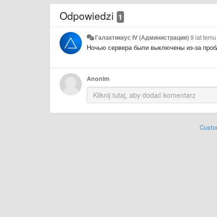
Odpowiedzi
1
Галактиккус IV (Администрация)
9 lat temu
Ночью сервера были выключены из-за пробл
Anonim
Custo