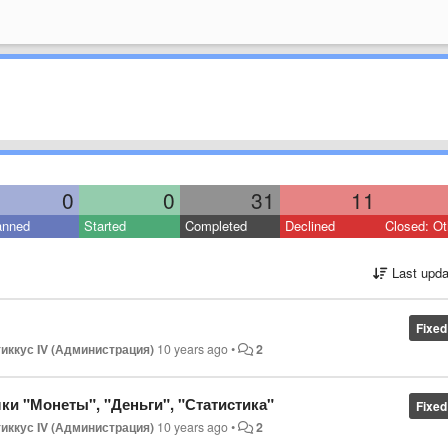
0
0
31
11
anned
Started
Completed
Declined
Closed: Ot
Last upda
Fixed
иккус IV (Администрация)
10 years ago
•
2
ки "Монеты", "Деньги", "Статистика"
Fixed
иккус IV (Администрация)
10 years ago
•
2