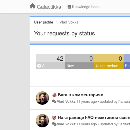
Galactikka
Knowledge base
User profile
Vlad Vokkz
Your requests by status
42
0
0
All
New
Under review
Pl
Бага в комментариях
Vlad Vokkz
11 years ago
•
updated by
Галакт
На странице FAQ неактивны ссыл
Vlad Vokkz
11 years ago
•
updated by
Галакт