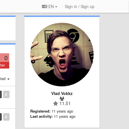
EN
Sign in / Sign up
0
her
ted
Vlad Vokkz
0
11.51
Registered:
11 years ago
Last activity:
11 years ago
0