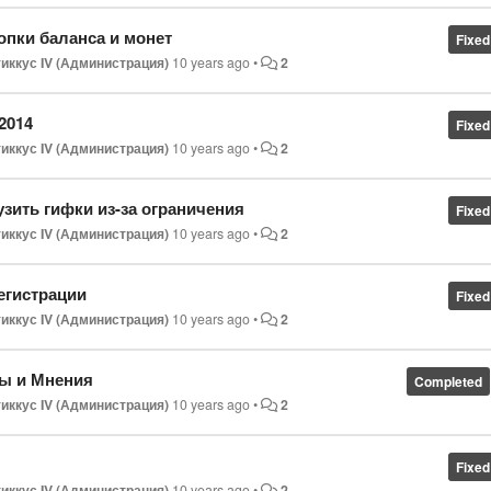
опки баланса и монет
Fixed
иккус IV (Администрация)
10 years ago
•
2
2014
Fixed
иккус IV (Администрация)
10 years ago
•
2
зить гифки из-за ограничения
Fixed
иккус IV (Администрация)
10 years ago
•
2
егистрации
Fixed
иккус IV (Администрация)
10 years ago
•
2
сы и Мнения
Completed
иккус IV (Администрация)
10 years ago
•
2
Fixed
иккус IV (Администрация)
10 years ago
•
2