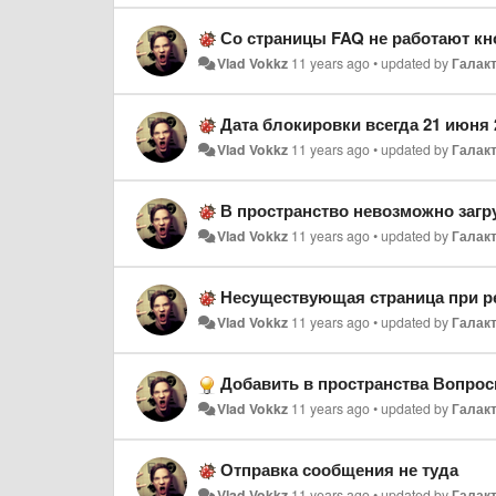
Со страницы FAQ не работают кн
Vlad Vokkz
11 years ago
•
updated by
Галакт
Дата блокировки всегда 21 июня 
Vlad Vokkz
11 years ago
•
updated by
Галакт
В пространство невозможно загру
Vlad Vokkz
11 years ago
•
updated by
Галакт
Несуществующая страница при р
Vlad Vokkz
11 years ago
•
updated by
Галакт
Добавить в пространства Вопро
Vlad Vokkz
11 years ago
•
updated by
Галакт
Отправка сообщения не туда
Vlad Vokkz
11 years ago
•
updated by
Галакт