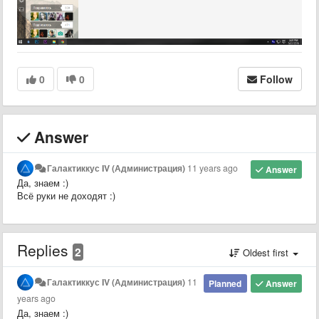
0
0
Follow
Answer
Галактиккус IV (Администрация)
11 years ago
Answer
Да, знаем :)
Всё руки не доходят :)
Replies
2
Oldest first
Галактиккус IV (Администрация)
11
Planned
Answer
years ago
Да, знаем :)