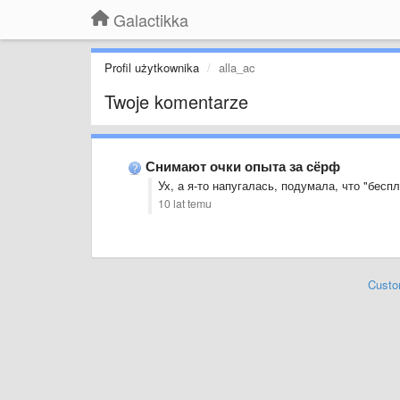
Galactikka
Profil użytkownika
alla_ac
Twoje komentarze
Снимают очки опыта за сёрф
Ух, а я-то напугалась, подумала, что "беспл
10 lat temu
Custo