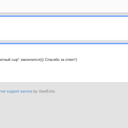
атный сыр" закончился))) Спасибо за ответ!)
mer support service
by UserEcho