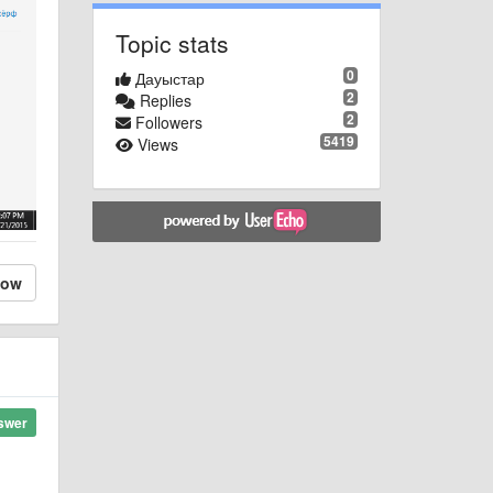
Topic stats
0
Дауыстар
2
Replies
2
Followers
5419
Views
low
swer