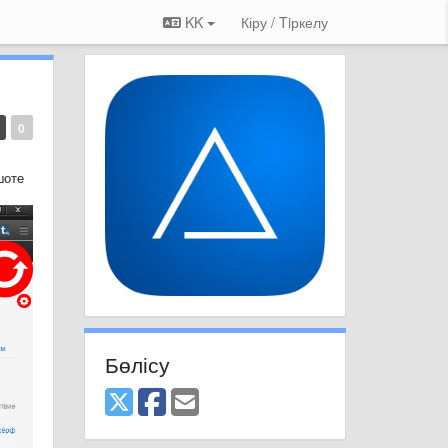
KK
Кіру / Tiркелу
0
шоте
Бөлісу