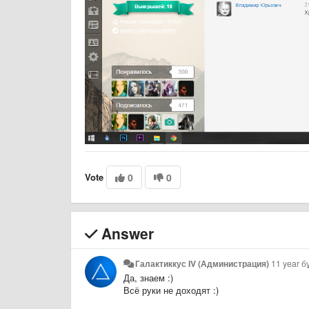
Vote
0
0
Answer
Галактиккус IV (Администрация)
11 year 
Да, знаем :)
Всё руки не доходят :)