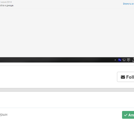
Fol
бұрын
An